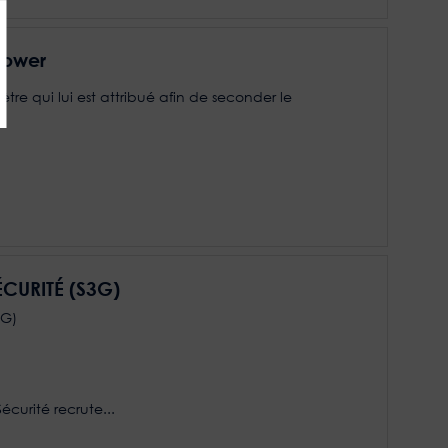
Power
ètre qui lui est attribué afin de seconder le
ÉCURITÉ (S3G)
3G)
curité recrute...