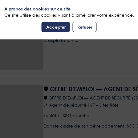
A propos des cookies sur ce site
Ce site utilise des cookies visant à améliorer votre expérience.
Chef(fe) atelier Audiovisuel and 
Positionnement et description synthétique
Accepter
Refuser
Le/la Chef(fe) d’atelier son supervise le périm
Responsable
d’exploitation....
🛡️ OFFRE D’EMPLOI — AGENT DE S
🛡️ OFFRE D’EMPLOI — AGENT DE SÉCURITÉ (S
📍 Agent de sécurité H/F – Sites fixes
Société : S3G Sécurité
Dans le cadre de son développement, S3G Sé