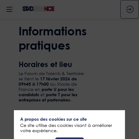
Informations
pratiques
Horaires et lieu
Le Forum de Talents & Territoire
se tient le
17 février 2026 de
09h45 à 17h00
au Stade de
France en
porte U pour les
candidats
et
porte T pour les
entreprises et partenaires
.
Accès - Transport
A propos des cookies sur ce site
en commun
Ce site utilise des cookies visant à améliorer
votre expérience.
RER B : station La Plaine