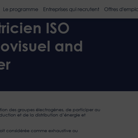
Le programme
Entreprises qui recrutent
Offres d'emplo
tricien ISO
ovisuel and
er
tation des groupes électrogènes, de participer au
duction et de la distribution d’énergie et
 soit considérée comme exhaustive ou