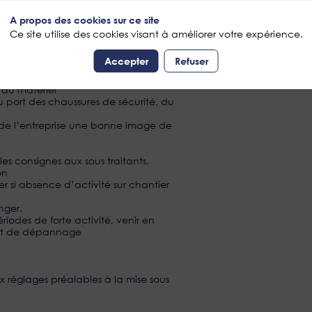
ntage du matériel électrique sur
A propos des cookies sur ce site
Ce site utilise des cookies visant à améliorer votre expérience.
a réalisation du projet) : procéder à la
ance et l’assistance technique
Accepter
Refuser
hargement,
 du matériel
au port des chaussures de sécurité, du
 de l’entreprise une bonne image de
les consignes aux sous traitants,
on
r si absence d’activité sur chantier
nger.
iodes de forte activité, venir en
on et de dépannage
x réglages préalables à la mise sous