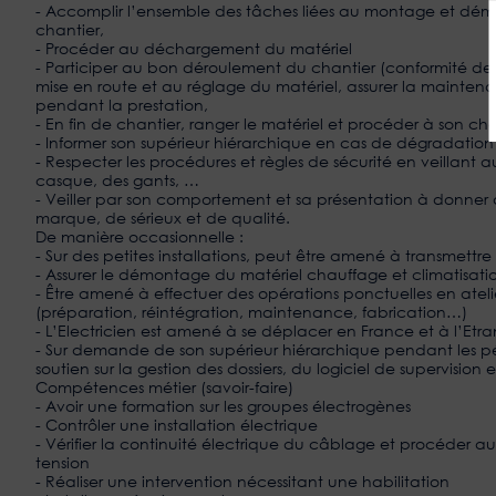
- Accomplir l’ensemble des tâches liées au montage et démo
chantier,
- Procéder au déchargement du matériel
- Participer au bon déroulement du chantier (conformité de l
mise en route et au réglage du matériel, assurer la mainten
pendant la prestation,
- En fin de chantier, ranger le matériel et procéder à son c
- Informer son supérieur hiérarchique en cas de dégradation
- Respecter les procédures et règles de sécurité en veillant 
casque, des gants, …
- Veiller par son comportement et sa présentation à donner
marque, de sérieux et de qualité.
De manière occasionnelle :
- Sur des petites installations, peut être amené à transmettre 
- Assurer le démontage du matériel chauffage et climatisati
- Être amené à effectuer des opérations ponctuelles en atelie
(préparation, réintégration, maintenance, fabrication…)
- L’Electricien est amené à se déplacer en France et à l’Etra
- Sur demande de son supérieur hiérarchique pendant les pér
soutien sur la gestion des dossiers, du logiciel de supervisi
Compétences métier (savoir-faire)
- Avoir une formation sur les groupes électrogènes
- Contrôler une installation électrique
- Vérifier la continuité électrique du câblage et procéder au
tension
- Réaliser une intervention nécessitant une habilitation